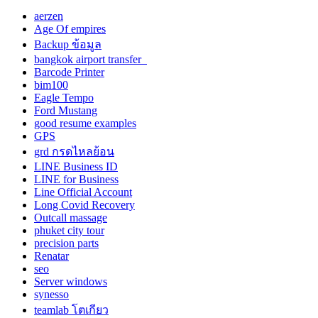
aerzen
Age Of empires
Backup ข้อมูล
bangkok airport transfer
Barcode Printer
bim100
Eagle Tempo
Ford Mustang
good resume examples
GPS
grd กรดไหลย้อน
LINE Business ID
LINE for Business
Line Official Account
Long Covid Recovery
Outcall massage
phuket city tour
precision parts
Renatar
seo
Server windows
synesso
teamlab โตเกียว