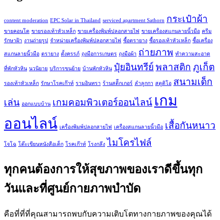
กระเป๋าผ้า
content moderation
EPC Solar in Thailand
serviced apartment Sathorn
ขายคอนโด
ขายรองเท้าหัวเหล็ก
ขายเครื่องพิมพ์ปลอกสายไฟ
ขายเครื่องสแกนลายนิ้วมือ
ครีม
รักษาฝ้า
งานถ่ายรูป
จำหน่ายเครื่องพิมพ์ปลอกสายไฟ
ซื้อตรายาง
ซื้อรองเท้าหัวเหล็ก
ซื้อเครื่อง
ถ่ายภาพ
สแกนลายนิ้วมือ
ตรายาง
ตั้งครรภ์
ถุงมือการเกษตร
ถุงมือผ้า
ทำความสะอาด
ปุ๋ยอินทรีย์
พลาสติก
ภูเก็ต
ที่พักหัวหิน
นวนิยาย
บริการขนย้าย
บ้านพักหัวหิน
สนามเด็ก
รองเท้าหัวเหล็ก
รักษาโรคเก๊าท์
รามอินทรา
ร้านสติีกเกอร์
ลำลูกกา
สตูดิโอ
เกม
เล่น
เกมคอมพิวเตอร์ออนไลน์
ออกแบบบ้าน
ออนไลน์
เสื้อกันหนาว
เครื่องพิมพ์ปลอกสายไฟ
เครื่องสแกนลายนิ้วมือ
ไมโครไฟล์
โจโฉ
โต๊ะเขียนหนังสือเด็ก
โรคเก๊าท์
โรงกลึง
ทุกคนต้องการให้สุขภาพของเราดีขึ้นทุก
วันและที่ศูนย์กายภาพบำบัด
คือที่ที่ที่คุณสามารถพบกับความเติบโตทางกายภาพของคุณได้