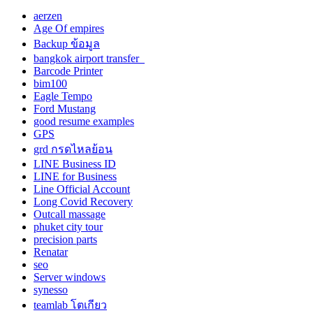
aerzen
Age Of empires
Backup ข้อมูล
bangkok airport transfer
Barcode Printer
bim100
Eagle Tempo
Ford Mustang
good resume examples
GPS
grd กรดไหลย้อน
LINE Business ID
LINE for Business
Line Official Account
Long Covid Recovery
Outcall massage
phuket city tour
precision parts
Renatar
seo
Server windows
synesso
teamlab โตเกียว