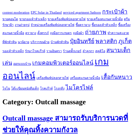
กระเป๋าผ้า
content moderation
EPC Solar in Thailand
serviced apartment Sathorn
ขายคอนโด
ขายรองเท้าหัวเหล็ก
ขายเครื่องพิมพ์ปลอกสายไฟ
ขายเครื่องสแกนลายนิ้วมือ
ครีม
รักษาฝ้า
งานถ่ายรูป
จำหน่ายเครื่องพิมพ์ปลอกสายไฟ
ซื้อตรายาง
ซื้อรองเท้าหัวเหล็ก
ซื้อเครื่อง
ถ่ายภาพ
สแกนลายนิ้วมือ
ตรายาง
ตั้งครรภ์
ถุงมือการเกษตร
ถุงมือผ้า
ทำความสะอาด
ปุ๋ยอินทรีย์
พลาสติก
ภูเก็ต
ที่พักหัวหิน
นวนิยาย
บริการขนย้าย
บ้านพักหัวหิน
สนามเด็ก
รองเท้าหัวเหล็ก
รักษาโรคเก๊าท์
รามอินทรา
ร้านสติีกเกอร์
ลำลูกกา
สตูดิโอ
เกม
เล่น
เกมคอมพิวเตอร์ออนไลน์
ออกแบบบ้าน
ออนไลน์
เสื้อกันหนาว
เครื่องพิมพ์ปลอกสายไฟ
เครื่องสแกนลายนิ้วมือ
ไมโครไฟล์
โจโฉ
โต๊ะเขียนหนังสือเด็ก
โรคเก๊าท์
โรงกลึง
Category:
Outcall massage
Outcall massage สามารถรับบริการนวดที่
ช่วยให้คุณทิ้งความกังวล