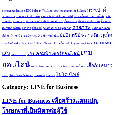
กระเป๋าผ้า
content moderation
EPC Solar in Thailand
serviced apartment Sathorn
ขายคอนโด
ขายรองเท้าหัวเหล็ก
ขายเครื่องพิมพ์ปลอกสายไฟ
ขายเครื่องสแกนลายนิ้วมือ
ครีม
รักษาฝ้า
งานถ่ายรูป
จำหน่ายเครื่องพิมพ์ปลอกสายไฟ
ซื้อตรายาง
ซื้อรองเท้าหัวเหล็ก
ซื้อเครื่อง
ถ่ายภาพ
สแกนลายนิ้วมือ
ตรายาง
ตั้งครรภ์
ถุงมือการเกษตร
ถุงมือผ้า
ทำความสะอาด
ปุ๋ยอินทรีย์
พลาสติก
ภูเก็ต
ที่พักหัวหิน
นวนิยาย
บริการขนย้าย
บ้านพักหัวหิน
สนามเด็ก
รองเท้าหัวเหล็ก
รักษาโรคเก๊าท์
รามอินทรา
ร้านสติีกเกอร์
ลำลูกกา
สตูดิโอ
เกม
เล่น
เกมคอมพิวเตอร์ออนไลน์
ออกแบบบ้าน
ออนไลน์
เสื้อกันหนาว
เครื่องพิมพ์ปลอกสายไฟ
เครื่องสแกนลายนิ้วมือ
ไมโครไฟล์
โจโฉ
โต๊ะเขียนหนังสือเด็ก
โรคเก๊าท์
โรงกลึง
Category:
LINE for Business
LINE for Business เพื่อสร้างแคมเปญ
โฆษณาที่เป็นมิตรต่อผู้ใช้