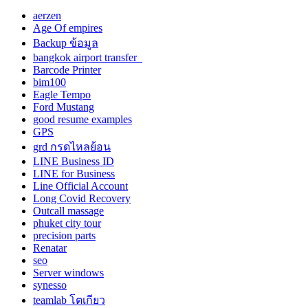
aerzen
Age Of empires
Backup ข้อมูล
bangkok airport transfer
Barcode Printer
bim100
Eagle Tempo
Ford Mustang
good resume examples
GPS
grd กรดไหลย้อน
LINE Business ID
LINE for Business
Line Official Account
Long Covid Recovery
Outcall massage
phuket city tour
precision parts
Renatar
seo
Server windows
synesso
teamlab โตเกียว