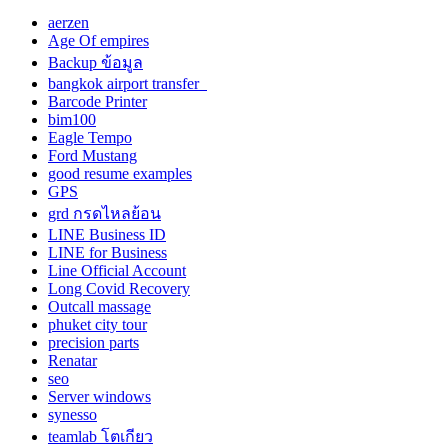
aerzen
Age Of empires
Backup ข้อมูล
bangkok airport transfer
Barcode Printer
bim100
Eagle Tempo
Ford Mustang
good resume examples
GPS
grd กรดไหลย้อน
LINE Business ID
LINE for Business
Line Official Account
Long Covid Recovery
Outcall massage
phuket city tour
precision parts
Renatar
seo
Server windows
synesso
teamlab โตเกียว