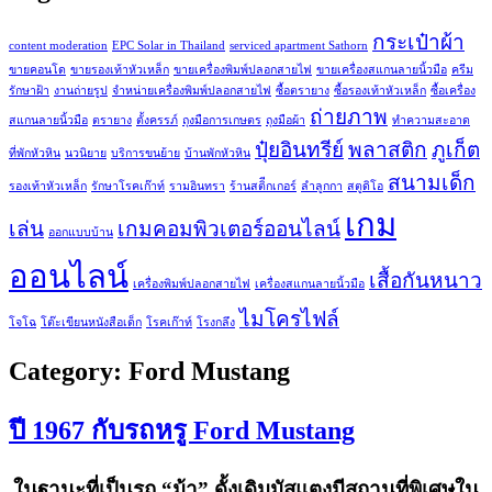
กระเป๋าผ้า
content moderation
EPC Solar in Thailand
serviced apartment Sathorn
ขายคอนโด
ขายรองเท้าหัวเหล็ก
ขายเครื่องพิมพ์ปลอกสายไฟ
ขายเครื่องสแกนลายนิ้วมือ
ครีม
รักษาฝ้า
งานถ่ายรูป
จำหน่ายเครื่องพิมพ์ปลอกสายไฟ
ซื้อตรายาง
ซื้อรองเท้าหัวเหล็ก
ซื้อเครื่อง
ถ่ายภาพ
สแกนลายนิ้วมือ
ตรายาง
ตั้งครรภ์
ถุงมือการเกษตร
ถุงมือผ้า
ทำความสะอาด
ปุ๋ยอินทรีย์
พลาสติก
ภูเก็ต
ที่พักหัวหิน
นวนิยาย
บริการขนย้าย
บ้านพักหัวหิน
สนามเด็ก
รองเท้าหัวเหล็ก
รักษาโรคเก๊าท์
รามอินทรา
ร้านสติีกเกอร์
ลำลูกกา
สตูดิโอ
เกม
เล่น
เกมคอมพิวเตอร์ออนไลน์
ออกแบบบ้าน
ออนไลน์
เสื้อกันหนาว
เครื่องพิมพ์ปลอกสายไฟ
เครื่องสแกนลายนิ้วมือ
ไมโครไฟล์
โจโฉ
โต๊ะเขียนหนังสือเด็ก
โรคเก๊าท์
โรงกลึง
Category:
Ford Mustang
ปี 1967 กับรถหรู Ford Mustang
ในฐานะที่เป็นรถ “ม้า” ดั้งเดิมมัสแตงมีสถานที่พิเศษใน