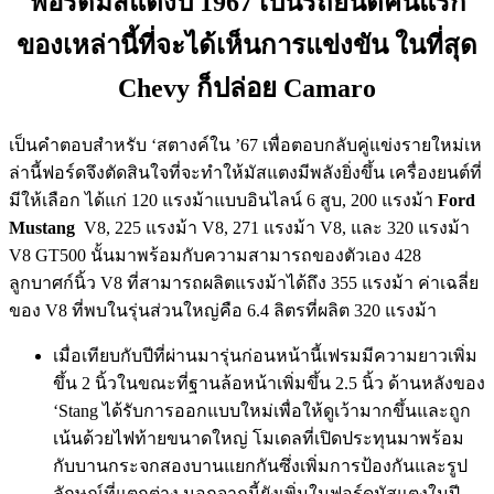
ฟอร์ดมัสแตงปี 1967 เป็นรถยนต์คันแรก
ของเหล่านี้ที่จะได้เห็นการแข่งขัน ในที่สุด
Chevy ก็ปล่อย Camaro
เป็นคำตอบสำหรับ ‘สตางค์ใน ’67 เพื่อตอบกลับคู่แข่งรายใหม่เห
ล่านี้ฟอร์ดจึงตัดสินใจที่จะทำให้มัสแตงมีพลังยิ่งขึ้น เครื่องยนต์ที่
มีให้เลือก ได้แก่ 120 แรงม้าแบบอินไลน์ 6 สูบ, 200 แรงม้า
Ford
Mustang
V8, 225 แรงม้า V8, 271 แรงม้า V8, และ 320 แรงม้า
V8 GT500 นั้นมาพร้อมกับความสามารถของตัวเอง 428
ลูกบาศก์นิ้ว V8 ที่สามารถผลิตแรงม้าได้ถึง 355 แรงม้า ค่าเฉลี่ย
ของ V8 ที่พบในรุ่นส่วนใหญ่คือ 6.4 ลิตรที่ผลิต 320 แรงม้า
เมื่อเทียบกับปีที่ผ่านมารุ่นก่อนหน้านี้เฟรมมีความยาวเพิ่ม
ขึ้น 2 นิ้วในขณะที่ฐานล้อหน้าเพิ่มขึ้น 2.5 นิ้ว ด้านหลังของ
‘Stang ได้รับการออกแบบใหม่เพื่อให้ดูเว้ามากขึ้นและถูก
เน้นด้วยไฟท้ายขนาดใหญ่ โมเดลที่เปิดประทุนมาพร้อม
กับบานกระจกสองบานแยกกันซึ่งเพิ่มการป้องกันและรูป
ลักษณ์ที่แตกต่าง นอกจากนี้ยังเพิ่มในฟอร์ดมัสแตงในปี