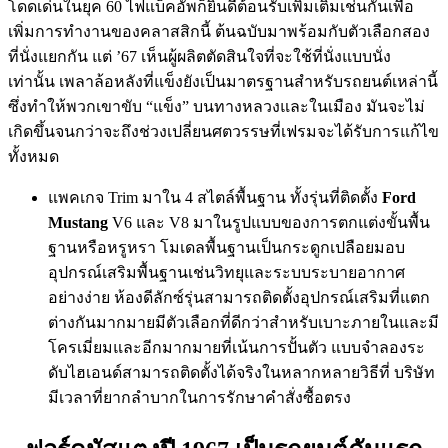
โดดเด่นในยุค 60 ไฟแบ็คอัพก็ยินดีต้อนรับเพิ่มเติมเช่นกันเพื่อ
เพิ่มการทำงานของคลาสสิกนี้ ต้นฉบับมาพร้อมกับตัวเลือกสอง
ที่นั่งแยกกัน แต่ ’67 เห็นผู้ผลิตตัดสินใจที่จะใช้ที่นั่งแบบนั่ง
เท่านั้น เพลาล้อหลังที่แข็งยังเป็นมาตรฐานสำหรับรถยนต์เหล่านี้
ซึ่งทำให้พวกเขาขับ “แข็ง” บนทางหลวงและในเมือง มันจะไม่
เกิดขึ้นจนกว่าจะถึงช่วงเปลี่ยนศตวรรษที่เฟรมจะได้รับการแก้ไข
ทั้งหมด
แพคเกจ Trim มาใน 4 สไตล์พื้นฐาน ทั้งรุ่นที่ติดตั้ง
Ford
Mustang
V6 และ V8 มาในรูปแบบของการตกแต่งขั้นพื้น
ฐานหรือหรูหรา โมเดลพื้นฐานเป็นกระดูกเปลือยมอบ
อุปกรณ์เสริมพื้นฐานเช่นวิทยุและระบบระบายอากาศ
อย่างง่าย ห้องดีลักซ์รุ่นสามารถติดตั้งอุปกรณ์เสริมที่แตก
ต่างกันมากมายมีตัวเลือกที่ดีกว่าสำหรับเบาะภายในและมี
โครเมี่ยมและอีกมากมายที่เน้นการปั้นตัว แบบจำลองระ
ดับไฮเอนด์สามารถติดตั้งได้จริงในหลากหลายวิธีที่ บริษัท
มีเวลาที่ยากลำบากในการรักษาคำสั่งซื้อตรง