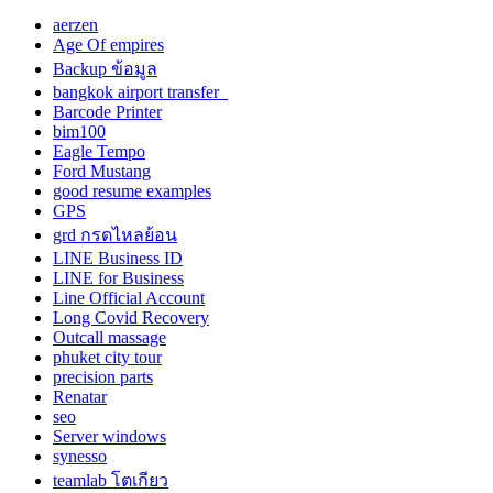
aerzen
Age Of empires
Backup ข้อมูล
bangkok airport transfer
Barcode Printer
bim100
Eagle Tempo
Ford Mustang
good resume examples
GPS
grd กรดไหลย้อน
LINE Business ID
LINE for Business
Line Official Account
Long Covid Recovery
Outcall massage
phuket city tour
precision parts
Renatar
seo
Server windows
synesso
teamlab โตเกียว