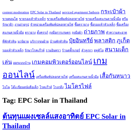
กระเป๋าผ้า
content moderation
EPC Solar in Thailand
serviced apartment Sathorn
ขายคอนโด
ขายรองเท้าหัวเหล็ก
ขายเครื่องพิมพ์ปลอกสายไฟ
ขายเครื่องสแกนลายนิ้วมือ
ครีม
รักษาฝ้า
งานถ่ายรูป
จำหน่ายเครื่องพิมพ์ปลอกสายไฟ
ซื้อตรายาง
ซื้อรองเท้าหัวเหล็ก
ซื้อเครื่อง
ถ่ายภาพ
สแกนลายนิ้วมือ
ตรายาง
ตั้งครรภ์
ถุงมือการเกษตร
ถุงมือผ้า
ทำความสะอาด
ปุ๋ยอินทรีย์
พลาสติก
ภูเก็ต
ที่พักหัวหิน
นวนิยาย
บริการขนย้าย
บ้านพักหัวหิน
สนามเด็ก
รองเท้าหัวเหล็ก
รักษาโรคเก๊าท์
รามอินทรา
ร้านสติีกเกอร์
ลำลูกกา
สตูดิโอ
เกม
เล่น
เกมคอมพิวเตอร์ออนไลน์
ออกแบบบ้าน
ออนไลน์
เสื้อกันหนาว
เครื่องพิมพ์ปลอกสายไฟ
เครื่องสแกนลายนิ้วมือ
ไมโครไฟล์
โจโฉ
โต๊ะเขียนหนังสือเด็ก
โรคเก๊าท์
โรงกลึง
Tag:
EPC Solar in Thailand
ต้นทุนแผงเซลล์แสงอาทิตย์ EPC Solar in
Thailand