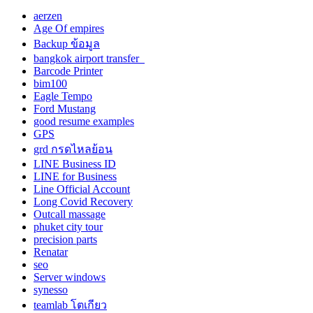
aerzen
Age Of empires
Backup ข้อมูล
bangkok airport transfer
Barcode Printer
bim100
Eagle Tempo
Ford Mustang
good resume examples
GPS
grd กรดไหลย้อน
LINE Business ID
LINE for Business
Line Official Account
Long Covid Recovery
Outcall massage
phuket city tour
precision parts
Renatar
seo
Server windows
synesso
teamlab โตเกียว