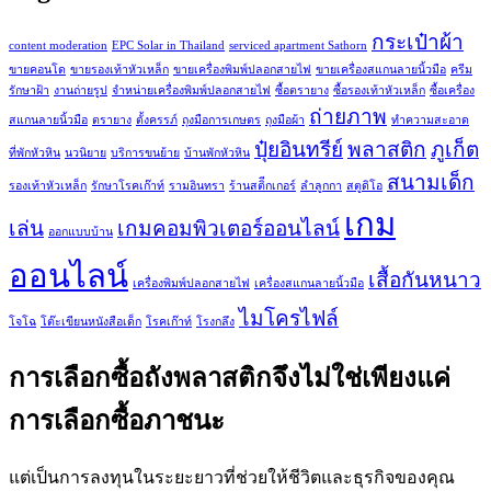
กระเป๋าผ้า
content moderation
EPC Solar in Thailand
serviced apartment Sathorn
ขายคอนโด
ขายรองเท้าหัวเหล็ก
ขายเครื่องพิมพ์ปลอกสายไฟ
ขายเครื่องสแกนลายนิ้วมือ
ครีม
รักษาฝ้า
งานถ่ายรูป
จำหน่ายเครื่องพิมพ์ปลอกสายไฟ
ซื้อตรายาง
ซื้อรองเท้าหัวเหล็ก
ซื้อเครื่อง
ถ่ายภาพ
สแกนลายนิ้วมือ
ตรายาง
ตั้งครรภ์
ถุงมือการเกษตร
ถุงมือผ้า
ทำความสะอาด
ปุ๋ยอินทรีย์
พลาสติก
ภูเก็ต
ที่พักหัวหิน
นวนิยาย
บริการขนย้าย
บ้านพักหัวหิน
สนามเด็ก
รองเท้าหัวเหล็ก
รักษาโรคเก๊าท์
รามอินทรา
ร้านสติีกเกอร์
ลำลูกกา
สตูดิโอ
เกม
เล่น
เกมคอมพิวเตอร์ออนไลน์
ออกแบบบ้าน
ออนไลน์
เสื้อกันหนาว
เครื่องพิมพ์ปลอกสายไฟ
เครื่องสแกนลายนิ้วมือ
ไมโครไฟล์
โจโฉ
โต๊ะเขียนหนังสือเด็ก
โรคเก๊าท์
โรงกลึง
การเลือกซื้อถังพลาสติกจึงไม่ใช่เพียงแค่
การเลือกซื้อภาชนะ
แต่เป็นการลงทุนในระยะยาวที่ช่วยให้ชีวิตและธุรกิจของคุณ