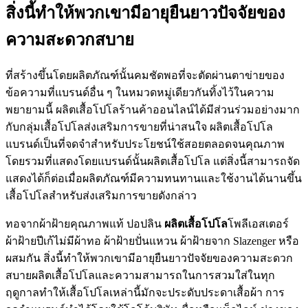
สิ่งนี้ทำให้พวกเขามีอายุยืนยาวปัจจัยของ
ความสะดวกสบาย
ที่สร้างขึ้นโดยผลิตภัณฑ์นั้นคมชัดพอที่จะตัดผ่านตาข่ายของ
ข้อความที่แบรนด์อื่น ๆ ในหมวดหมู่เดียวกันทิ้งไว้ในความ
พยายามนี้ ผลิตเสื้อโปโลร้านค้าออนไลน์ได้มีส่วนร่วมอย่างมาก
กับกลุ่มเสื้อโปโลส่งเสริมการขายที่น่าสนใจ ผลิตเสื้อโปโล
แบรนด์เป็นที่จดจำสำหรับประโยชน์ใช้สอยตลอดจนคุณภาพ
โดยรวมที่แสดงโดยแบรนด์นั้นผลิตเสื้อโปโล แต่สิ่งนี้สามารถจัด
แสดงได้ก็ต่อเมื่อผลิตภัณฑ์มีความทนทานและใช้งานได้นานขึ้น
เสื้อโปโลสำหรับส่งเสริมการขายดังกล่าว
ทอจากผ้าฝ้ายคุณภาพแท้ ปอปลิน
ผลิตเสื้อโปโล
โพลีเอสเตอร์
ผ้าฝ้ายปีเก้ไม่มีผ้าทอ ผ้าฝ้ายปั่นแหวน ผ้าฝ้ายจาก Slazenger หรือ
ผสมกัน สิ่งนี้ทำให้พวกเขามีอายุยืนยาวปัจจัยของความสะดวก
สบายผลิตเสื้อโปโลและความสามารถในการสวมใส่ในทุก
ฤดูกาลทำให้เสื้อโปโลเหล่านี้มักจะประดับประดาเสื้อผ้า การ