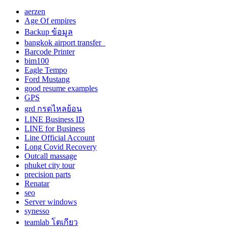
aerzen
Age Of empires
Backup ข้อมูล
bangkok airport transfer
Barcode Printer
bim100
Eagle Tempo
Ford Mustang
good resume examples
GPS
grd กรดไหลย้อน
LINE Business ID
LINE for Business
Line Official Account
Long Covid Recovery
Outcall massage
phuket city tour
precision parts
Renatar
seo
Server windows
synesso
teamlab โตเกียว