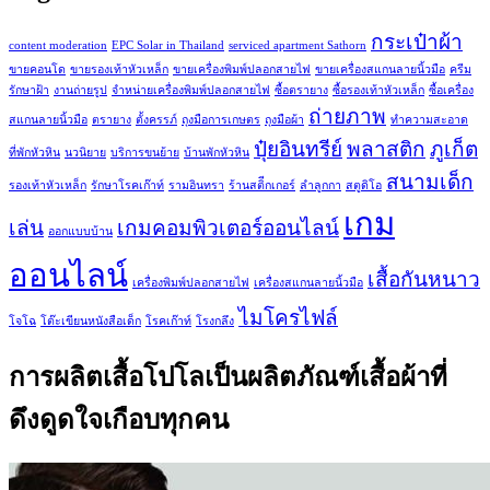
กระเป๋าผ้า
content moderation
EPC Solar in Thailand
serviced apartment Sathorn
ขายคอนโด
ขายรองเท้าหัวเหล็ก
ขายเครื่องพิมพ์ปลอกสายไฟ
ขายเครื่องสแกนลายนิ้วมือ
ครีม
รักษาฝ้า
งานถ่ายรูป
จำหน่ายเครื่องพิมพ์ปลอกสายไฟ
ซื้อตรายาง
ซื้อรองเท้าหัวเหล็ก
ซื้อเครื่อง
ถ่ายภาพ
สแกนลายนิ้วมือ
ตรายาง
ตั้งครรภ์
ถุงมือการเกษตร
ถุงมือผ้า
ทำความสะอาด
ปุ๋ยอินทรีย์
พลาสติก
ภูเก็ต
ที่พักหัวหิน
นวนิยาย
บริการขนย้าย
บ้านพักหัวหิน
สนามเด็ก
รองเท้าหัวเหล็ก
รักษาโรคเก๊าท์
รามอินทรา
ร้านสติีกเกอร์
ลำลูกกา
สตูดิโอ
เกม
เล่น
เกมคอมพิวเตอร์ออนไลน์
ออกแบบบ้าน
ออนไลน์
เสื้อกันหนาว
เครื่องพิมพ์ปลอกสายไฟ
เครื่องสแกนลายนิ้วมือ
ไมโครไฟล์
โจโฉ
โต๊ะเขียนหนังสือเด็ก
โรคเก๊าท์
โรงกลึง
การผลิตเสื้อโปโลเป็นผลิตภัณฑ์เสื้อผ้าที่
ดึงดูดใจเกือบทุกคน