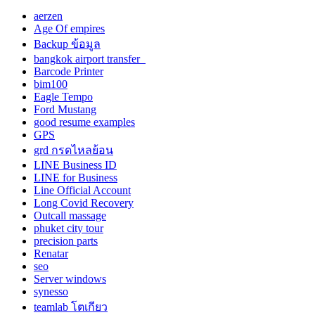
aerzen
Age Of empires
Backup ข้อมูล
bangkok airport transfer
Barcode Printer
bim100
Eagle Tempo
Ford Mustang
good resume examples
GPS
grd กรดไหลย้อน
LINE Business ID
LINE for Business
Line Official Account
Long Covid Recovery
Outcall massage
phuket city tour
precision parts
Renatar
seo
Server windows
synesso
teamlab โตเกียว