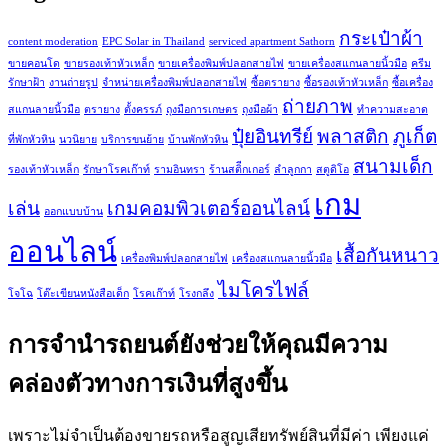
กระเป๋าผ้า
content moderation
EPC Solar in Thailand
serviced apartment Sathorn
ขายคอนโด
ขายรองเท้าหัวเหล็ก
ขายเครื่องพิมพ์ปลอกสายไฟ
ขายเครื่องสแกนลายนิ้วมือ
ครีม
รักษาฝ้า
งานถ่ายรูป
จำหน่ายเครื่องพิมพ์ปลอกสายไฟ
ซื้อตรายาง
ซื้อรองเท้าหัวเหล็ก
ซื้อเครื่อง
ถ่ายภาพ
สแกนลายนิ้วมือ
ตรายาง
ตั้งครรภ์
ถุงมือการเกษตร
ถุงมือผ้า
ทำความสะอาด
ปุ๋ยอินทรีย์
พลาสติก
ภูเก็ต
ที่พักหัวหิน
นวนิยาย
บริการขนย้าย
บ้านพักหัวหิน
สนามเด็ก
รองเท้าหัวเหล็ก
รักษาโรคเก๊าท์
รามอินทรา
ร้านสติีกเกอร์
ลำลูกกา
สตูดิโอ
เกม
เล่น
เกมคอมพิวเตอร์ออนไลน์
ออกแบบบ้าน
ออนไลน์
เสื้อกันหนาว
เครื่องพิมพ์ปลอกสายไฟ
เครื่องสแกนลายนิ้วมือ
ไมโครไฟล์
โจโฉ
โต๊ะเขียนหนังสือเด็ก
โรคเก๊าท์
โรงกลึง
การจำนำรถยนต์ยังช่วยให้คุณมีความ
คล่องตัวทางการเงินที่สูงขึ้น
เพราะไม่จำเป็นต้องขายรถหรือสูญเสียทรัพย์สินที่มีค่า เพียงแค่