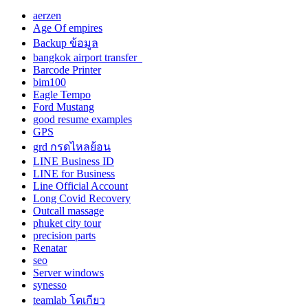
aerzen
Age Of empires
Backup ข้อมูล
bangkok airport transfer
Barcode Printer
bim100
Eagle Tempo
Ford Mustang
good resume examples
GPS
grd กรดไหลย้อน
LINE Business ID
LINE for Business
Line Official Account
Long Covid Recovery
Outcall massage
phuket city tour
precision parts
Renatar
seo
Server windows
synesso
teamlab โตเกียว