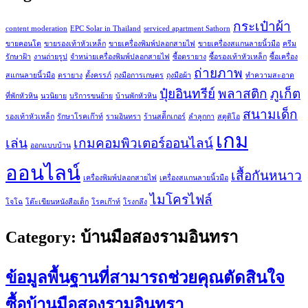
กระเป๋าผ้า
content moderation
EPC Solar in Thailand
serviced apartment Sathorn
ขายคอนโด
ขายรองเท้าหัวเหล็ก
ขายเครื่องพิมพ์ปลอกสายไฟ
ขายเครื่องสแกนลายนิ้วมือ
ครีม
รักษาฝ้า
งานถ่ายรูป
จำหน่ายเครื่องพิมพ์ปลอกสายไฟ
ซื้อตรายาง
ซื้อรองเท้าหัวเหล็ก
ซื้อเครื่อง
ถ่ายภาพ
สแกนลายนิ้วมือ
ตรายาง
ตั้งครรภ์
ถุงมือการเกษตร
ถุงมือผ้า
ทำความสะอาด
ปุ๋ยอินทรีย์
พลาสติก
ภูเก็ต
ที่พักหัวหิน
นวนิยาย
บริการขนย้าย
บ้านพักหัวหิน
สนามเด็ก
รองเท้าหัวเหล็ก
รักษาโรคเก๊าท์
รามอินทรา
ร้านสติีกเกอร์
ลำลูกกา
สตูดิโอ
เกม
เล่น
เกมคอมพิวเตอร์ออนไลน์
ออกแบบบ้าน
ออนไลน์
เสื้อกันหนาว
เครื่องพิมพ์ปลอกสายไฟ
เครื่องสแกนลายนิ้วมือ
ไมโครไฟล์
โจโฉ
โต๊ะเขียนหนังสือเด็ก
โรคเก๊าท์
โรงกลึง
Category:
บ้านมือสองรามอินทรา
ข้อมูลพื้นฐานที่สามารถช่วยคุณตัดสินใจ
ซื้อบ้านมือสองรามอินทรา