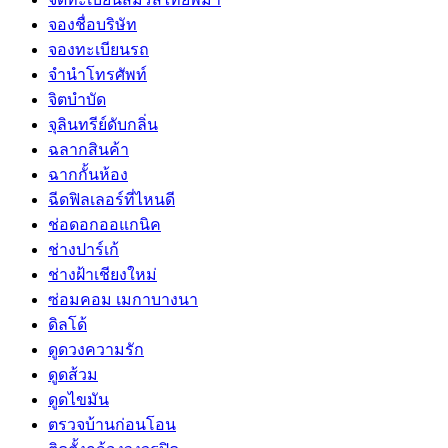
จองชื่อบริษัท
จองทะเบียนรถ
จำนำโทรศัพท์
จิตบำบัด
จุลินทรีย์ดับกลิ่น
ฉลากสินค้า
ฉากกั้นห้อง
ฉีดฟิลเลอร์ที่ไหนดี
ช่อดอกออแกนิค
ช่างปาร์เก้
ช่างฝ้าเชียงใหม่
ซ่อมคอม เมกาบางนา
ดิลโด้
ดูดวงความรัก
ดูดส้วม
ดูดไขมัน
ตรวจบ้านก่อนโอน