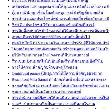
Hydraulic Press Machine ยังเป็นเครื่องมือสำคัญ
เครื่องชงกาแฟ tempesta ช่วยให้คุณประหยัดทั้งเวลาและพล
ตุ๊กตาหมีมักถูกเชื่อมโยงกับเหตุการณ์สำคัญที่ยากจะลืม
การคำนวณผลประโยชน์พนักงานมักจะเกี่ยวข้องกับหลายปั
ซิงค์ สิว ประโยชน์ วิธีทาน และผลข้างเคียงที่ควรรู้
การติดตั้งระบบไฟฟ้าโรงงานไม่ได้จบเพียงแค่การเดินสาย
เหตุผลที่ควรใช้ถังขยะ660ลิตร แทนถังเล็กทั่วไป
คอนโด ใกล้ BTS สะพานใหม่เหมาะสำหรับผู้ที่ให้ความสำ
ไฟเบอร์คอลลาเจนยังช่วยเสริมสร้างสมดุลระบบฮอร์โมนใ
บริษัทรับเหมาก่อสร้างโรงงานที่มีประสบการณ์
ร้านขนมปังนมสดไม่ได้เป็นเพียงร้านที่ขายขนมปังทั่วไป
การให้ความสำคัญกับผ้าขนหนูโรงแรม
Centrifugal pumps เป็นอุปกรณ์ที่มีความสำคัญอย่างมาก
Beachfront Villa Samui ทำมักจะตื่นเช้าเพื่อเดินเล่นริมทะเล
กล่องพัสดุยังสามารถปรับแต่งให้เข้ากับเอกลักษณ์ของแบรน
ชุดตรวจเอดส์เป็นนวัตกรรมทางการแพทย์
การจำนำรถยนต์ยังช่วยให้คุณมีความคล่องตัวทางการเงินที่
ของชำร่วยงานศพจึงเป็นมากกว่าของที่มอบในงาน