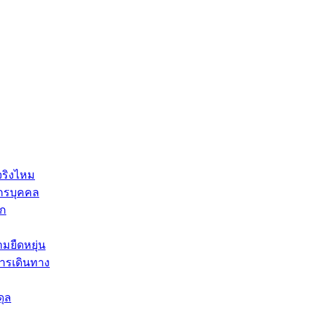
จริงไหม
กรบุคคล
็ก
มยืดหยุ่น
บการเดินทาง
ดุล