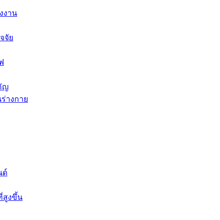
ังงาน
จจัย
ไฟ
คัญ
นร่างกาย
ด์
สูงขึ้น