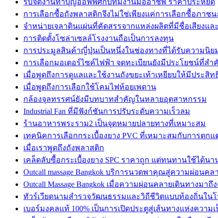
รับจัดงานทำบุญออฟฟิศกับทีมงานมืออาชีพ ราคาประหยัด
การเลือกซื้อถังพลาสติกจึงไม่ใช่เพียงแค่การเลือกซื้อภาชน
จำหน่ายเจลาตินแผ่นที่คัดสรรจากแหล่งผลิตที่มีชื่อเสียงแ
การติดตั้งโซล่าเซลล์โรงงานถือเป็นการลงทุน
การประมูลสินค้าญี่ปุ่นเป็นหนึ่งในช่องทางที่ได้รับความนิย
การเลือกมอเตอร์ไซค์ไฟฟ้า จดทะเบียนยังมีประโยชน์ที่สำ
เมื่อพูดถึงการดูแลและใช้งานถังขยะเท้าเหยียบให้มีประสิท
เมื่อพูดถึงการเลือกใช้โคมไฟห้อยเพดาน
กล้องจุลทรรศน์ยังมีบทบาทสำคัญในหลายอุตสาหกรรม
Industrial Fan ที่มีฟังก์ชันการปรับระดับความเร็วลม
ร้านอาหารพระราม2 เป็นจุดหมายปลายทางที่เหมาะสม
เทคนิคการเลือกกระเบื้องยาง PVC ที่เหมาะสมกับการตกแ
เมื่อเราพูดถึงถังพลาสติก
เคล็ดลับซื้อกระเบื้องยาง SPC ราคาถูก แต่ทนทานใช้ได้นา
Outcall massage Bangkok บริการนวดพาคุณสู่ความผ่อนคลาย
Outcall Massage Bangkok เมื่อความผ่อนคลายเดินทางมาถึ
ทัวร์เวียดนามสำรวจวัฒนธรรมและวิถีชีวิตแบบท้องถิ่นใน
เบอร์มงคลแท้ 100% เป็นการเปิดประตูสู่เส้นทางแห่งความเ