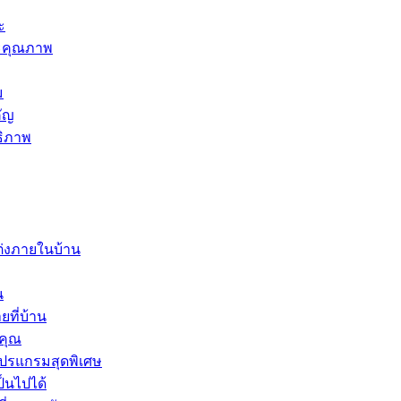
ะ
ละคุณภาพ
ม
คัญ
ธิภาพ
ต่งภายในบ้าน
น
ที่บ้าน
งคุณ
โปรแกรมสุดพิเศษ
ป็นไปได้