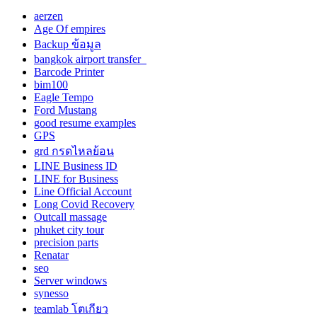
aerzen
Age Of empires
Backup ข้อมูล
bangkok airport transfer
Barcode Printer
bim100
Eagle Tempo
Ford Mustang
good resume examples
GPS
grd กรดไหลย้อน
LINE Business ID
LINE for Business
Line Official Account
Long Covid Recovery
Outcall massage
phuket city tour
precision parts
Renatar
seo
Server windows
synesso
teamlab โตเกียว