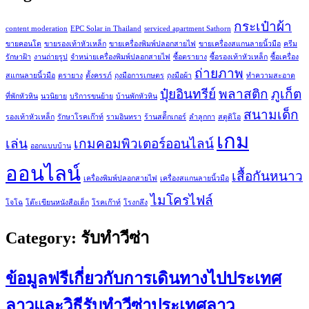
กระเป๋าผ้า
content moderation
EPC Solar in Thailand
serviced apartment Sathorn
ขายคอนโด
ขายรองเท้าหัวเหล็ก
ขายเครื่องพิมพ์ปลอกสายไฟ
ขายเครื่องสแกนลายนิ้วมือ
ครีม
รักษาฝ้า
งานถ่ายรูป
จำหน่ายเครื่องพิมพ์ปลอกสายไฟ
ซื้อตรายาง
ซื้อรองเท้าหัวเหล็ก
ซื้อเครื่อง
ถ่ายภาพ
สแกนลายนิ้วมือ
ตรายาง
ตั้งครรภ์
ถุงมือการเกษตร
ถุงมือผ้า
ทำความสะอาด
ปุ๋ยอินทรีย์
พลาสติก
ภูเก็ต
ที่พักหัวหิน
นวนิยาย
บริการขนย้าย
บ้านพักหัวหิน
สนามเด็ก
รองเท้าหัวเหล็ก
รักษาโรคเก๊าท์
รามอินทรา
ร้านสติีกเกอร์
ลำลูกกา
สตูดิโอ
เกม
เล่น
เกมคอมพิวเตอร์ออนไลน์
ออกแบบบ้าน
ออนไลน์
เสื้อกันหนาว
เครื่องพิมพ์ปลอกสายไฟ
เครื่องสแกนลายนิ้วมือ
ไมโครไฟล์
โจโฉ
โต๊ะเขียนหนังสือเด็ก
โรคเก๊าท์
โรงกลึง
Category:
รับทำวีซ่า
ข้อมูลฟรีเกี่ยวกับการเดินทางไปประเทศ
ลาวและวิธีรับทำวีซ่าประเทศลาว