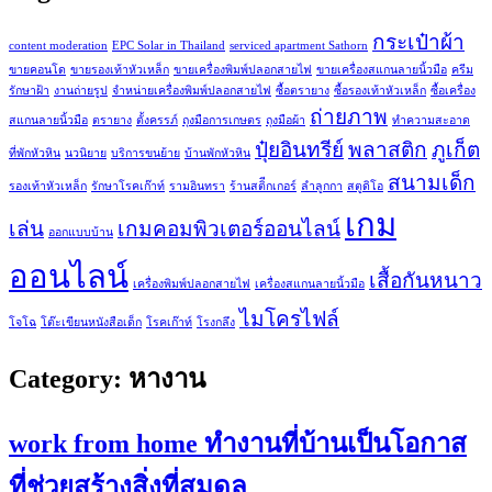
กระเป๋าผ้า
content moderation
EPC Solar in Thailand
serviced apartment Sathorn
ขายคอนโด
ขายรองเท้าหัวเหล็ก
ขายเครื่องพิมพ์ปลอกสายไฟ
ขายเครื่องสแกนลายนิ้วมือ
ครีม
รักษาฝ้า
งานถ่ายรูป
จำหน่ายเครื่องพิมพ์ปลอกสายไฟ
ซื้อตรายาง
ซื้อรองเท้าหัวเหล็ก
ซื้อเครื่อง
ถ่ายภาพ
สแกนลายนิ้วมือ
ตรายาง
ตั้งครรภ์
ถุงมือการเกษตร
ถุงมือผ้า
ทำความสะอาด
ปุ๋ยอินทรีย์
พลาสติก
ภูเก็ต
ที่พักหัวหิน
นวนิยาย
บริการขนย้าย
บ้านพักหัวหิน
สนามเด็ก
รองเท้าหัวเหล็ก
รักษาโรคเก๊าท์
รามอินทรา
ร้านสติีกเกอร์
ลำลูกกา
สตูดิโอ
เกม
เล่น
เกมคอมพิวเตอร์ออนไลน์
ออกแบบบ้าน
ออนไลน์
เสื้อกันหนาว
เครื่องพิมพ์ปลอกสายไฟ
เครื่องสแกนลายนิ้วมือ
ไมโครไฟล์
โจโฉ
โต๊ะเขียนหนังสือเด็ก
โรคเก๊าท์
โรงกลึง
Category:
หางาน
work from home ทำงานที่บ้านเป็นโอกาส
ที่ช่วยสร้างสิ่งที่สมดุล