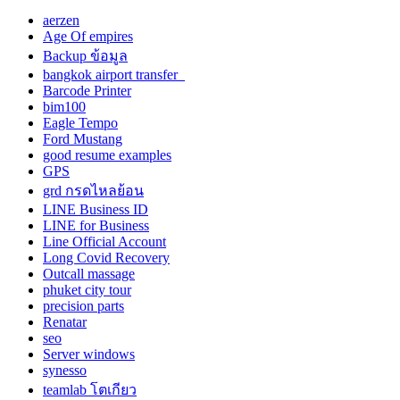
aerzen
Age Of empires
Backup ข้อมูล
bangkok airport transfer
Barcode Printer
bim100
Eagle Tempo
Ford Mustang
good resume examples
GPS
grd กรดไหลย้อน
LINE Business ID
LINE for Business
Line Official Account
Long Covid Recovery
Outcall massage
phuket city tour
precision parts
Renatar
seo
Server windows
synesso
teamlab โตเกียว