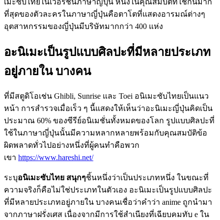
เมะซับไทยในเวอร์ชันภาษาญี่ปุ่น หนึ่งในคุณสมบัติที่ใช้กันมาก
ที่สุดของตัวละครในภาษาญี่ปุ่นคือตาโตที่แสดงอารมณ์ต่างๆ
อุตสาหกรรมของญี่ปุ่นมีบริษัทมากกว่า 400 แห่ง
อะนิเมะเป็นรูปแบบศิลปะที่มีหลายประเภท
อยู่ภายใน บางคน
ที่มีสตูดิโอเช่น Ghibli, Sunrise และ Toei อนิเมะซับไทยเป็นแนว
หน้า การสำรวจเมื่อเร็ว ๆ นี้แสดงให้เห็นว่าอะนิเมะญี่ปุ่นคิดเป็น
ประมาณ 60% ของซีรีย์อนิเมชั่นทั้งหมดของโลก รูปแบบศิลปะที่
ใช้ในภาษาญี่ปุ่นนั้นมีความหลากหลายพร้อมกับคุณสมบัติข้อ
ผิดพลาดทั่วไปอย่างหนึ่งที่ผู้คนทำคือพวก
เขา
https://www.hareshi.net/
ระบุ
อนิเมะซับไทย สนุกๆ
ชิ้นหนึ่งว่าเป็นประเภทหนึ่ง ในขณะที่
ความจริงก็คือไม่ใช่ประเภทในตัวเอง อะนิเมะเป็นรูปแบบศิลปะ
ที่มีหลายประเภทอยู่ภายใน บางคนเชื่อว่าคำว่า anime ถูกนำมา
จากภาษาฝรั่งเศส เนื่องจากมีการใช้สำเนียงที่เฉียบคมทับ e ใน