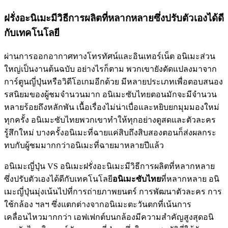
ฝรั่งอะนิเมะมีวิธีการผลิตที่หลากหลายซึ่งปรับตัวเองได้ดี
กับเทคโนโลยี
ผ่านการออกอากาศทางโทรทัศน์และอินเทอร์เน็ต อนิเมะส่วน
ใหญ่เป็นงานต้นฉบับ อย่างไรก็ตาม พวกเขายังดัดแปลงมาจาก
การ์ตูนญี่ปุ่นหรือวิดีโอเกมอีกด้วย มีหลายประเภทเพื่อตอบสนอง
รสนิยมของผู้ชมจำนวนมาก อนิเมะซับไทยตอนมักจะมีจำนวน
หลายร้อยถึงหลักพัน เนื้อเรื่องไม่น่าเบื่อและหยิบยกมุมมองใหม่
ทุกครั้ง อนิเมะซับไทยพวกเขาทำให้ทุกอย่างดูสดและตัวละคร
รู้สึกใหม่ บางครั้งอนิเมะที่ฉายแค่สิบถึงสิบสองตอนก็ส่งผลกระ
ทบกับผู้ชมมากกว่าอนิเมะที่ฉายมาหลายปีแล้ว
อนิเมะญี่ปุ่น VS อนิเมะฝรั่งอะนิเมะมีวิธีการผลิตที่หลากหลาย
ซึ่งปรับตัวเองได้ดีกับเทคโนโลยี
อนิเมะซับไทย
ที่หลากหลาย อนิ
เมะญี่ปุ่นมุ่งเน้นไปที่การถ่ายภาพยนตร์ การพัฒนาตัวละคร การ
ใช้กล้อง ฯลฯ ซึ่งแตกต่างจากอนิเมะตะวันตกที่เน้นการ
เคลื่อนไหวมากกว่า เอฟเฟกต์บนกล้องมีความสำคัญสูงสุดอนิ