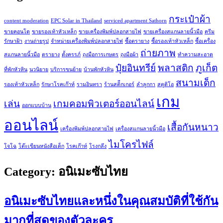
กระเป๋าผ้า
content moderation
EPC Solar in Thailand
serviced apartment Sathorn
ขายคอนโด
ขายรองเท้าหัวเหล็ก
ขายเครื่องพิมพ์ปลอกสายไฟ
ขายเครื่องสแกนลายนิ้วมือ
ครีม
รักษาฝ้า
งานถ่ายรูป
จำหน่ายเครื่องพิมพ์ปลอกสายไฟ
ซื้อตรายาง
ซื้อรองเท้าหัวเหล็ก
ซื้อเครื่อง
ถ่ายภาพ
สแกนลายนิ้วมือ
ตรายาง
ตั้งครรภ์
ถุงมือการเกษตร
ถุงมือผ้า
ทำความสะอาด
ปุ๋ยอินทรีย์
พลาสติก
ภูเก็ต
ที่พักหัวหิน
นวนิยาย
บริการขนย้าย
บ้านพักหัวหิน
สนามเด็ก
รองเท้าหัวเหล็ก
รักษาโรคเก๊าท์
รามอินทรา
ร้านสติีกเกอร์
ลำลูกกา
สตูดิโอ
เกม
เล่น
เกมคอมพิวเตอร์ออนไลน์
ออกแบบบ้าน
ออนไลน์
เสื้อกันหนาว
เครื่องพิมพ์ปลอกสายไฟ
เครื่องสแกนลายนิ้วมือ
ไมโครไฟล์
โจโฉ
โต๊ะเขียนหนังสือเด็ก
โรคเก๊าท์
โรงกลึง
Category:
อนิเมะซับไทย
อนิเมะซับไทยและหนึ่งในคุณสมบัติที่ใช้กัน
มากที่สุดของตัวละคร