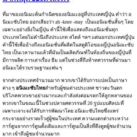
ที่มาของอนิเมะต้นกำเนิดของอนิเมะอยู่ที่ประเทศญี่ปุ่น คำว่า อ
นิเมะซับไทย ออกเสียงว่า ah -knee -may เป็นแอนิเมชั่นสั้นๆ โดย
เฉพาะอย่างยิ่งในญี่ปุ่น คำนี้ใช้เพื่อแสดงถึงแอนิเมชั่นทุก
ประเภทโดยไม่คำนึงถึงประเภท สไตล์ ฯลฯ แต่นอกประเทศญี่ปุ่น
คำนี้ใช้เพื่ออ้างถึงแอนิเมชั่นที่ผลิตในสตูดิโอของญี่ปุ่นอนิเมะซับ
ไทย เป็นเวลานานแล้วที่มันเป็นผลิตภัณฑ์ในท้องถิ่นของญี่ปุ่นที่
มีการผลิต การเล่าเรื่อง ธีม แต่ในช่วงสี่ถึงห้าทศวรรษที่ผ่านมา
อนิเมะได้รวบรวมฐานแฟน ๆ
จากต่างประเทศจำนวนมาก พวกเขาได้รับการแปลเป็นภาษา
ต่าง ๆ
อนิเมะซับไทย
สำหรับผู้ชมต่างประเทศ ชาวตะวันตก
บริโภคพวกเขาอย่างมากและกำลังส่งต่อมรดกให้ลูกหลานของ
พวกเขาในขณะนี้ในช่วงปลายศตวรรษที่ 20 รูปแบบศิลปะที่
เฉพาะเจาะจงได้รับการพัฒนาโดย อนิเมะซับไทยซึ่งแพร่
กระจายอย่างรวดเร็วสู่ผู้ชมในประเทศ ความแตกต่างระหว่าง
การ์ตูนจากการ์ตูนดั้งเดิมและการ์ตูนเป็นสิ่งที่ดึงดูดผู้ชมจำนวน
มาก เข้าถึงผู้ชมจำนวนมาก