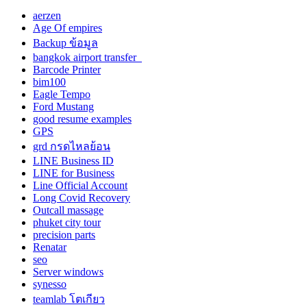
aerzen
Age Of empires
Backup ข้อมูล
bangkok airport transfer
Barcode Printer
bim100
Eagle Tempo
Ford Mustang
good resume examples
GPS
grd กรดไหลย้อน
LINE Business ID
LINE for Business
Line Official Account
Long Covid Recovery
Outcall massage
phuket city tour
precision parts
Renatar
seo
Server windows
synesso
teamlab โตเกียว