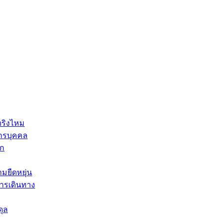
จริงไหม
กรบุคคล
็ก
มยืดหยุ่น
บการเดินทาง
ดุล