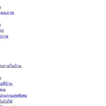
ะ
ละคุณภาพ
ม
คัญ
ธิภาพ
ต่งภายในบ้าน
น
ที่บ้าน
งคุณ
โปรแกรมสุดพิเศษ
ป็นไปได้