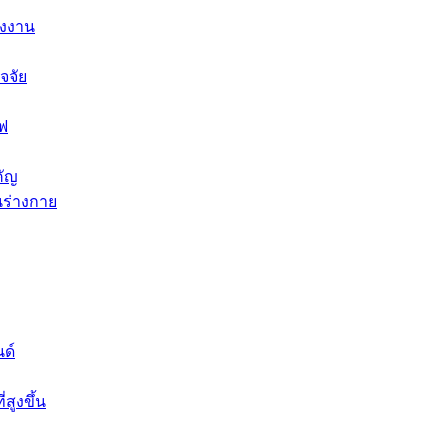
ังงาน
จจัย
ไฟ
คัญ
นร่างกาย
ด์
สูงขึ้น