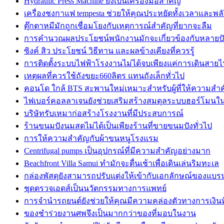
Hydraulic Press Machine ยังเป็นเครื่องมือสำคัญ
เครื่องชงกาแฟ tempesta ช่วยให้คุณประหยัดทั้งเวลาและพล
ตุ๊กตาหมีมักถูกเชื่อมโยงกับเหตุการณ์สำคัญที่ยากจะลืม
การคำนวณผลประโยชน์พนักงานมักจะเกี่ยวข้องกับหลายปั
ซิงค์ สิว ประโยชน์ วิธีทาน และผลข้างเคียงที่ควรรู้
การติดตั้งระบบไฟฟ้าโรงงานไม่ได้จบเพียงแค่การเดินสาย
เหตุผลที่ควรใช้ถังขยะ660ลิตร แทนถังเล็กทั่วไป
คอนโด ใกล้ BTS สะพานใหม่เหมาะสำหรับผู้ที่ให้ความสำ
ไฟเบอร์คอลลาเจนยังช่วยเสริมสร้างสมดุลระบบฮอร์โมนใ
บริษัทรับเหมาก่อสร้างโรงงานที่มีประสบการณ์
ร้านขนมปังนมสดไม่ได้เป็นเพียงร้านที่ขายขนมปังทั่วไป
การให้ความสำคัญกับผ้าขนหนูโรงแรม
Centrifugal pumps เป็นอุปกรณ์ที่มีความสำคัญอย่างมาก
Beachfront Villa Samui ทำมักจะตื่นเช้าเพื่อเดินเล่นริมทะเล
กล่องพัสดุยังสามารถปรับแต่งให้เข้ากับเอกลักษณ์ของแบรน
ชุดตรวจเอดส์เป็นนวัตกรรมทางการแพทย์
การจำนำรถยนต์ยังช่วยให้คุณมีความคล่องตัวทางการเงินที่
ของชำร่วยงานศพจึงเป็นมากกว่าของที่มอบในงาน