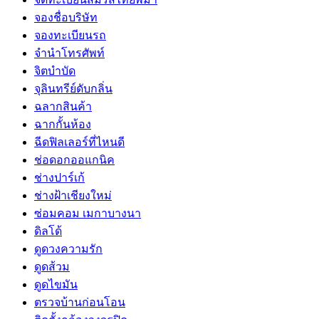
จองชื่อบริษัท
จองทะเบียนรถ
จำนำโทรศัพท์
จิตบำบัด
จุลินทรีย์ดับกลิ่น
ฉลากสินค้า
ฉากกั้นห้อง
ฉีดฟิลเลอร์ที่ไหนดี
ช่อดอกออแกนิค
ช่างปาร์เก้
ช่างฝ้าเชียงใหม่
ซ่อมคอม เมกาบางนา
ดิลโด้
ดูดวงความรัก
ดูดส้วม
ดูดไขมัน
ตรวจบ้านก่อนโอน