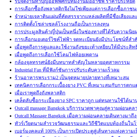
รับจัดงานทำบุญออฟฟิศกับทีมงานมืออาชีพ ราคาประหยัด
การเลือกซื้อถังพลาสติกจึงไม่ใช่เพียงแค่การเลือกซื้อภาชน
จำหน่ายเจลาตินแผ่นที่คัดสรรจากแหล่งผลิตที่มีชื่อเสียงแ
การติดตั้งโซล่าเซลล์โรงงานถือเป็นการลงทุน
การประมูลสินค้าญี่ปุ่นเป็นหนึ่งในช่องทางที่ได้รับความนิย
การเลือกมอเตอร์ไซค์ไฟฟ้า จดทะเบียนยังมีประโยชน์ที่สำ
เมื่อพูดถึงการดูแลและใช้งานถังขยะเท้าเหยียบให้มีประสิท
เมื่อพูดถึงการเลือกใช้โคมไฟห้อยเพดาน
กล้องจุลทรรศน์ยังมีบทบาทสำคัญในหลายอุตสาหกรรม
Industrial Fan ที่มีฟังก์ชันการปรับระดับความเร็วลม
ร้านอาหารพระราม2 เป็นจุดหมายปลายทางที่เหมาะสม
เทคนิคการเลือกกระเบื้องยาง PVC ที่เหมาะสมกับการตกแ
เมื่อเราพูดถึงถังพลาสติก
เคล็ดลับซื้อกระเบื้องยาง SPC ราคาถูก แต่ทนทานใช้ได้นา
Outcall massage Bangkok บริการนวดพาคุณสู่ความผ่อนคลาย
Outcall Massage Bangkok เมื่อความผ่อนคลายเดินทางมาถึ
ทัวร์เวียดนามสำรวจวัฒนธรรมและวิถีชีวิตแบบท้องถิ่นใน
เบอร์มงคลแท้ 100% เป็นการเปิดประตูสู่เส้นทางแห่งความเ