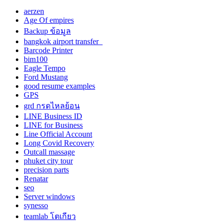
aerzen
Age Of empires
Backup ข้อมูล
bangkok airport transfer
Barcode Printer
bim100
Eagle Tempo
Ford Mustang
good resume examples
GPS
grd กรดไหลย้อน
LINE Business ID
LINE for Business
Line Official Account
Long Covid Recovery
Outcall massage
phuket city tour
precision parts
Renatar
seo
Server windows
synesso
teamlab โตเกียว