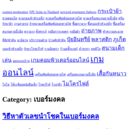
กระเป๋าผ้า
content moderation
EPC Solar in Thailand
serviced apartment Sathorn
ขายคอนโด
ขายรองเท้าหัวเหล็ก
ขายเครื่องพิมพ์ปลอกสายไฟ
ขายเครื่องสแกนลายนิ้วมือ
ครีม
รักษาฝ้า
งานถ่ายรูป
จำหน่ายเครื่องพิมพ์ปลอกสายไฟ
ซื้อตรายาง
ซื้อรองเท้าหัวเหล็ก
ซื้อเครื่อง
ถ่ายภาพ
สแกนลายนิ้วมือ
ตรายาง
ตั้งครรภ์
ถุงมือการเกษตร
ถุงมือผ้า
ทำความสะอาด
ปุ๋ยอินทรีย์
พลาสติก
ภูเก็ต
ที่พักหัวหิน
นวนิยาย
บริการขนย้าย
บ้านพักหัวหิน
สนามเด็ก
รองเท้าหัวเหล็ก
รักษาโรคเก๊าท์
รามอินทรา
ร้านสติีกเกอร์
ลำลูกกา
สตูดิโอ
เกม
เล่น
เกมคอมพิวเตอร์ออนไลน์
ออกแบบบ้าน
ออนไลน์
เสื้อกันหนาว
เครื่องพิมพ์ปลอกสายไฟ
เครื่องสแกนลายนิ้วมือ
ไมโครไฟล์
โจโฉ
โต๊ะเขียนหนังสือเด็ก
โรคเก๊าท์
โรงกลึง
Category:
เบอร์มงคล
วิธีหาตัวเลขนำโชคในเบอร์มงคล