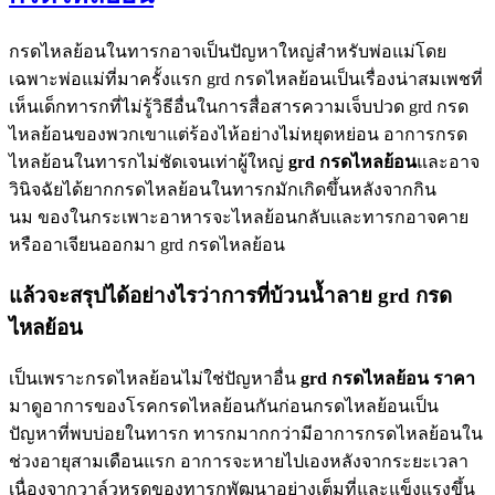
กรดไหลย้อนในทารกอาจเป็นปัญหาใหญ่สำหรับพ่อแม่โดย
เฉพาะพ่อแม่ที่มาครั้งแรก grd กรดไหลย้อนเป็นเรื่องน่าสมเพชที่
เห็นเด็กทารกที่ไม่รู้วิธีอื่นในการสื่อสารความเจ็บปวด grd กรด
ไหลย้อนของพวกเขาแต่ร้องไห้อย่างไม่หยุดหย่อน อาการกรด
ไหลย้อนในทารกไม่ชัดเจนเท่าผู้ใหญ่
grd
กรดไหลย้อน
และอาจ
วินิจฉัยได้ยากกรดไหลย้อนในทารกมักเกิดขึ้นหลังจากกิน
นม ของในกระเพาะอาหารจะไหลย้อนกลับและทารกอาจคาย
หรืออาเจียนออกมา grd กรดไหลย้อน
แล้วจะสรุปได้อย่างไรว่าการที่บ้วนน้ำลาย grd กรด
ไหลย้อน
เป็นเพราะกรดไหลย้อนไม่ใช่ปัญหาอื่น
grd
กรดไหลย้อน ราคา
มาดูอาการของโรคกรดไหลย้อนกันก่อนกรดไหลย้อนเป็น
ปัญหาที่พบบ่อยในทารก ทารกมากกว่ามีอาการกรดไหลย้อนใน
ช่วงอายุสามเดือนแรก อาการจะหายไปเองหลังจากระยะเวลา
เนื่องจากวาล์วหูรูดของทารกพัฒนาอย่างเต็มที่และแข็งแรงขึ้น