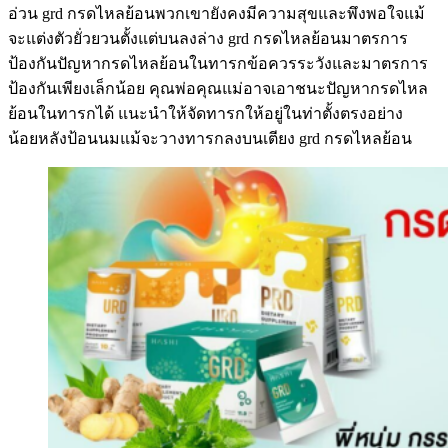
อ่วน grd กรดไหลย้อนพวกเขายังคงมีความสุขและพึงพอใจแม้
จะแต่งตัวยั่วยวนตั้งแต่บนลงล่าง grd กรดไหลย้อนมาตรการ
ป้องกันปัญหากรดไหลย้อนในทารกข้อควรระวังและมาตรการ
ป้องกันเพียงเล็กน้อย คุณพ่อคุณแม่อาจเอาชนะปัญหากรดไหล
ย้อนในทารกได้ แนะนำให้จัดทารกให้อยู่ในท่าตั้งตรงอย่าง
น้อยหลังป้อนนมแม้จะวางทารกลงบนเตียง grd กรดไหลย้อน