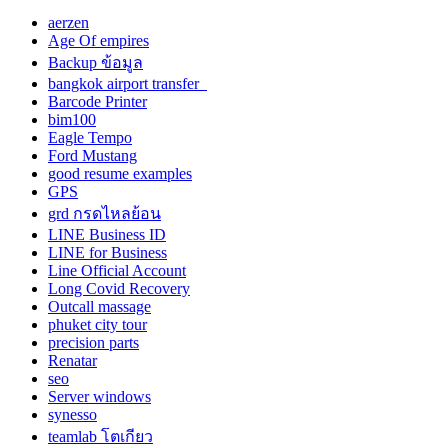
aerzen
Age Of empires
Backup ข้อมูล
bangkok airport transfer
Barcode Printer
bim100
Eagle Tempo
Ford Mustang
good resume examples
GPS
grd กรดไหลย้อน
LINE Business ID
LINE for Business
Line Official Account
Long Covid Recovery
Outcall massage
phuket city tour
precision parts
Renatar
seo
Server windows
synesso
teamlab โตเกียว