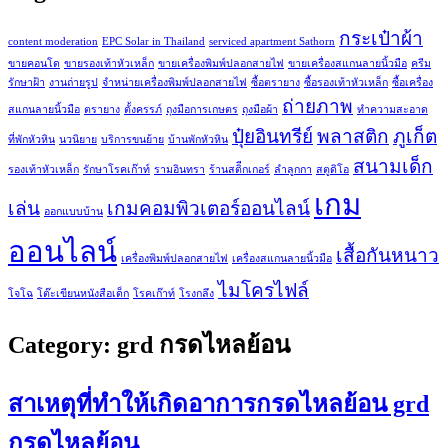
กระเป๋าผ้า
content moderation
EPC Solar in Thailand
serviced apartment Sathorn
ขายคอนโด
ขายรองเท้าหัวเหล็ก
ขายเครื่องพิมพ์ปลอกสายไฟ
ขายเครื่องสแกนลายนิ้วมือ
ครีม
รักษาฝ้า
งานถ่ายรูป
จำหน่ายเครื่องพิมพ์ปลอกสายไฟ
ซื้อตรายาง
ซื้อรองเท้าหัวเหล็ก
ซื้อเครื่อง
ถ่ายภาพ
สแกนลายนิ้วมือ
ตรายาง
ตั้งครรภ์
ถุงมือการเกษตร
ถุงมือผ้า
ทำความสะอาด
ปุ๋ยอินทรีย์
พลาสติก
ภูเก็ต
ที่พักหัวหิน
นวนิยาย
บริการขนย้าย
บ้านพักหัวหิน
สนามเด็ก
รองเท้าหัวเหล็ก
รักษาโรคเก๊าท์
รามอินทรา
ร้านสติีกเกอร์
ลำลูกกา
สตูดิโอ
เกม
เล่น
เกมคอมพิวเตอร์ออนไลน์
ออกแบบบ้าน
ออนไลน์
เสื้อกันหนาว
เครื่องพิมพ์ปลอกสายไฟ
เครื่องสแกนลายนิ้วมือ
ไมโครไฟล์
โจโฉ
โต๊ะเขียนหนังสือเด็ก
โรคเก๊าท์
โรงกลึง
Category:
grd กรดไหลย้อน
สาเหตุที่ทำให้เกิดอาการกรดไหลย้อน grd
กรดไหลย้อน