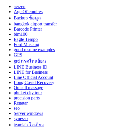
aerzen
Age Of empires
Backup ข้อมูล
bangkok airport transfer
Barcode Printer
bim100
Eagle Tempo
Ford Mustang
good resume examples
GPS
grd กรดไหลย้อน
LINE Business ID
LINE for Business
Line Official Account
Long Covid Recovery
Outcall massage
phuket city tour
precision parts
Renatar
seo
Server windows
synesso
teamlab โตเกียว