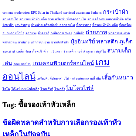
กระเป๋าผ้า
content moderation
EPC Solar in Thailand
serviced apartment Sathorn
ขายคอนโด
ขายรองเท้าหัวเหล็ก
ขายเครื่องพิมพ์ปลอกสายไฟ
ขายเครื่องสแกนลายนิ้วมือ
ครีม
รักษาฝ้า
งานถ่ายรูป
จำหน่ายเครื่องพิมพ์ปลอกสายไฟ
ซื้อตรายาง
ซื้อรองเท้าหัวเหล็ก
ซื้อเครื่อง
ถ่ายภาพ
สแกนลายนิ้วมือ
ตรายาง
ตั้งครรภ์
ถุงมือการเกษตร
ถุงมือผ้า
ทำความสะอาด
ปุ๋ยอินทรีย์
พลาสติก
ภูเก็ต
ที่พักหัวหิน
นวนิยาย
บริการขนย้าย
บ้านพักหัวหิน
สนามเด็ก
รองเท้าหัวเหล็ก
รักษาโรคเก๊าท์
รามอินทรา
ร้านสติีกเกอร์
ลำลูกกา
สตูดิโอ
เกม
เล่น
เกมคอมพิวเตอร์ออนไลน์
ออกแบบบ้าน
ออนไลน์
เสื้อกันหนาว
เครื่องพิมพ์ปลอกสายไฟ
เครื่องสแกนลายนิ้วมือ
ไมโครไฟล์
โจโฉ
โต๊ะเขียนหนังสือเด็ก
โรคเก๊าท์
โรงกลึง
Tag:
ซื้อรองเท้าหัวเหล็ก
ข้อผิดพลาดสำหรับการเลือกรองเท้าหัว
เหล็กในปัจจุบัน