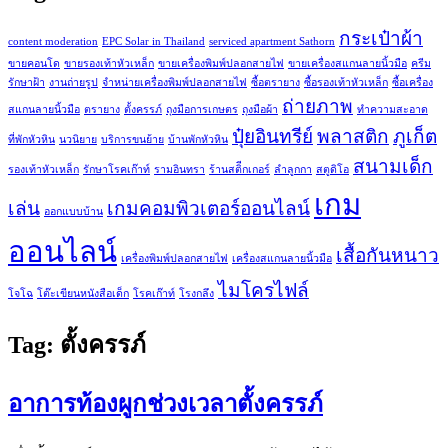
กระเป๋าผ้า
content moderation
EPC Solar in Thailand
serviced apartment Sathorn
ขายคอนโด
ขายรองเท้าหัวเหล็ก
ขายเครื่องพิมพ์ปลอกสายไฟ
ขายเครื่องสแกนลายนิ้วมือ
ครีม
รักษาฝ้า
งานถ่ายรูป
จำหน่ายเครื่องพิมพ์ปลอกสายไฟ
ซื้อตรายาง
ซื้อรองเท้าหัวเหล็ก
ซื้อเครื่อง
ถ่ายภาพ
สแกนลายนิ้วมือ
ตรายาง
ตั้งครรภ์
ถุงมือการเกษตร
ถุงมือผ้า
ทำความสะอาด
ปุ๋ยอินทรีย์
พลาสติก
ภูเก็ต
ที่พักหัวหิน
นวนิยาย
บริการขนย้าย
บ้านพักหัวหิน
สนามเด็ก
รองเท้าหัวเหล็ก
รักษาโรคเก๊าท์
รามอินทรา
ร้านสติีกเกอร์
ลำลูกกา
สตูดิโอ
เกม
เล่น
เกมคอมพิวเตอร์ออนไลน์
ออกแบบบ้าน
ออนไลน์
เสื้อกันหนาว
เครื่องพิมพ์ปลอกสายไฟ
เครื่องสแกนลายนิ้วมือ
ไมโครไฟล์
โจโฉ
โต๊ะเขียนหนังสือเด็ก
โรคเก๊าท์
โรงกลึง
Tag:
ตั้งครรภ์
อาการท้องผูกช่วงเวลาตั้งครรภ์