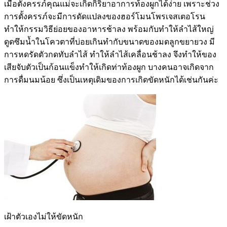
เมื่อตั้งครรภ์คุณแม่จะเกิดกิริยาอาการท้องผูกได้ง่าย เพราะช่วง
การตั้งครรภ์จะมีการดัดแปลงของฮอร์โมนโพรเจสเตอโรน
ทำให้กรรมวิธีย่อยของอาหารช้าลง พร้อมกับทำให้ลำไส้ใหญ่
ดูดซึมน้ำในโควตาที่บ่อยเกินทำกับขนาดของมดลูกขยายวง มี
การหดรัดตัวกดทับลำไส้ ทำให้ลำไส้เคลื่อนช้าลง จึงทำให้ของ
เสียจับตัวเป็นก้อนแข็งทำให้เกิดท่าท้องผูก บางคนอาจเกิดจาก
การดื่มนมน้อย ซึ่งเป็นเหตุเดิมของการเกิดขัดหนักได้เช่นกันค่ะ
เฝ้าตัวเองไม่ให้ขัดหนัก