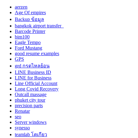
aerzen
Age Of empires
Backup ข้อมูล
bangkok airport transfer
Barcode Printer
bim100
Eagle Tempo
Ford Mustang
good resume examples
GPS
grd กรดไหลย้อน
LINE Business ID
LINE for Business
Line Official Account
Long Covid Recovery
Outcall massage
phuket city tour
precision parts
Renatar
seo
Server windows
synesso
teamlab โตเกียว