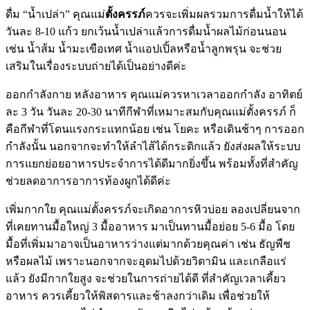
ดื่ม “น้ำเปล่า” คุณแม่
ตั้งครรภ์
ควรจะเพิ่มผลรวมการดื่มน้ำให้ได้
วันละ 8-10 แก้ว ยกเว้นน้ำเปล่าแล้วการดื่มน้ำผลไม้ก่อนนอน
เช่น น้ำส้ม น้ำมะเขือเทศ น้ำแอปเปิ้ลหรือน้ำลูกพรุน จะช่วย
เสริมในเรื่องระบบถ่ายได้เป็นอย่างดีค่ะ
ออกกำลังกาย หลังอาหาร คุณแม่ควรหาเวลาออกกำลัง อาทิตย์
ละ 3 วัน วันละ 20-30 นาทีกีฬาที่เหมาะสมกับคุณแม่ตั้งครรภ์ ก็
คือกีฬาที่โดนแรงกระแทกน้อย เช่น โยคะ หรือเดินช้าๆ การออก
กำลังนั้น นอกจากจะทำให้ลำไส้ได้กระดิกแล้ว ยังส่งผลให้ระบบ
การแยกย่อยอาหารประจำการได้ดีมากยิ่งขึ้น พร้อมทั้งที่สำคัญ
ช่วยลดอาการอาการท้องผูกได้ดีค่ะ
เพิ่มกากใย คุณแม่ตั้งครรภ์จะเกิดอาการหิวบ่อย ลองเปลี่ยนจาก
ที่เคยทานมื้อใหญ่ 3 มื้ออาหาร มาเป็นทานมื้อย่อย 5-6 มื้อ โดย
มื้อที่เพิ่มมาอาจเป็นอาหารว่างแต่มากด้วยคุณค่า เช่น ธัญพืช
หรือผลไม้ เพราะนอกจากจะอุดมไปด้วยวิตามิน และเกลือแร่
แล้ว ยังมีกากใยสูง จะช่วยในการถ่ายได้ดี ที่สำคัญเวลาเคี้ยว
อาหาร ควรเคี้ยวให้พิสดารและช้าลงกว่าเดิม เพื่อช่วยให้