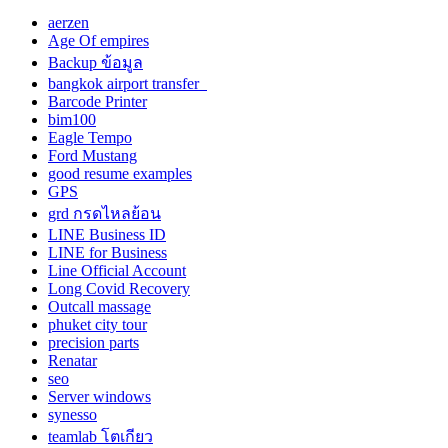
aerzen
Age Of empires
Backup ข้อมูล
bangkok airport transfer
Barcode Printer
bim100
Eagle Tempo
Ford Mustang
good resume examples
GPS
grd กรดไหลย้อน
LINE Business ID
LINE for Business
Line Official Account
Long Covid Recovery
Outcall massage
phuket city tour
precision parts
Renatar
seo
Server windows
synesso
teamlab โตเกียว