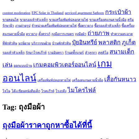
กระเป๋าผ้า
content moderation
EPC Solar in Thailand
serviced apartment Sathorn
ขายคอนโด
ขายรองเท้าหัวเหล็ก
ขายเครื่องพิมพ์ปลอกสายไฟ
ขายเครื่องสแกนลายนิ้วมือ
ครีม
รักษาฝ้า
งานถ่ายรูป
จำหน่ายเครื่องพิมพ์ปลอกสายไฟ
ซื้อตรายาง
ซื้อรองเท้าหัวเหล็ก
ซื้อเครื่อง
ถ่ายภาพ
สแกนลายนิ้วมือ
ตรายาง
ตั้งครรภ์
ถุงมือการเกษตร
ถุงมือผ้า
ทำความสะอาด
ปุ๋ยอินทรีย์
พลาสติก
ภูเก็ต
ที่พักหัวหิน
นวนิยาย
บริการขนย้าย
บ้านพักหัวหิน
สนามเด็ก
รองเท้าหัวเหล็ก
รักษาโรคเก๊าท์
รามอินทรา
ร้านสติีกเกอร์
ลำลูกกา
สตูดิโอ
เกม
เล่น
เกมคอมพิวเตอร์ออนไลน์
ออกแบบบ้าน
ออนไลน์
เสื้อกันหนาว
เครื่องพิมพ์ปลอกสายไฟ
เครื่องสแกนลายนิ้วมือ
ไมโครไฟล์
โจโฉ
โต๊ะเขียนหนังสือเด็ก
โรคเก๊าท์
โรงกลึง
Tag:
ถุงมือผ้า
ถุงมือผ้าราคาถูกหาซื้อได้ที่นี้