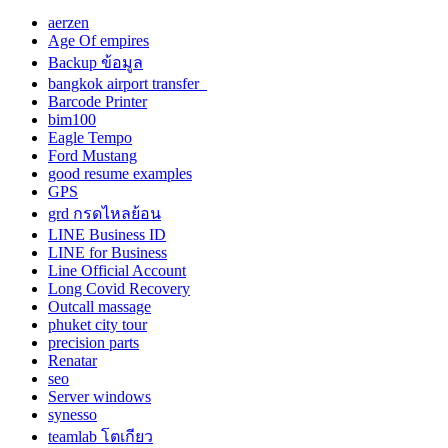
aerzen
Age Of empires
Backup ข้อมูล
bangkok airport transfer
Barcode Printer
bim100
Eagle Tempo
Ford Mustang
good resume examples
GPS
grd กรดไหลย้อน
LINE Business ID
LINE for Business
Line Official Account
Long Covid Recovery
Outcall massage
phuket city tour
precision parts
Renatar
seo
Server windows
synesso
teamlab โตเกียว