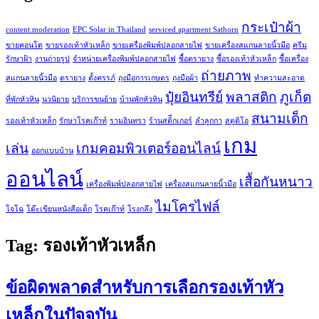
กระเป๋าผ้า
content moderation
EPC Solar in Thailand
serviced apartment Sathorn
ขายคอนโด
ขายรองเท้าหัวเหล็ก
ขายเครื่องพิมพ์ปลอกสายไฟ
ขายเครื่องสแกนลายนิ้วมือ
ครีม
รักษาฝ้า
งานถ่ายรูป
จำหน่ายเครื่องพิมพ์ปลอกสายไฟ
ซื้อตรายาง
ซื้อรองเท้าหัวเหล็ก
ซื้อเครื่อง
ถ่ายภาพ
สแกนลายนิ้วมือ
ตรายาง
ตั้งครรภ์
ถุงมือการเกษตร
ถุงมือผ้า
ทำความสะอาด
ปุ๋ยอินทรีย์
พลาสติก
ภูเก็ต
ที่พักหัวหิน
นวนิยาย
บริการขนย้าย
บ้านพักหัวหิน
สนามเด็ก
รองเท้าหัวเหล็ก
รักษาโรคเก๊าท์
รามอินทรา
ร้านสติีกเกอร์
ลำลูกกา
สตูดิโอ
เกม
เล่น
เกมคอมพิวเตอร์ออนไลน์
ออกแบบบ้าน
ออนไลน์
เสื้อกันหนาว
เครื่องพิมพ์ปลอกสายไฟ
เครื่องสแกนลายนิ้วมือ
ไมโครไฟล์
โจโฉ
โต๊ะเขียนหนังสือเด็ก
โรคเก๊าท์
โรงกลึง
Tag:
รองเท้าหัวเหล็ก
ข้อผิดพลาดสำหรับการเลือกรองเท้าหัว
เหล็กในปัจจุบัน