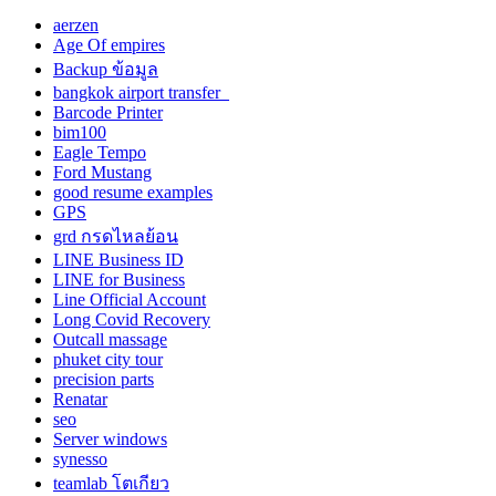
aerzen
Age Of empires
Backup ข้อมูล
bangkok airport transfer
Barcode Printer
bim100
Eagle Tempo
Ford Mustang
good resume examples
GPS
grd กรดไหลย้อน
LINE Business ID
LINE for Business
Line Official Account
Long Covid Recovery
Outcall massage
phuket city tour
precision parts
Renatar
seo
Server windows
synesso
teamlab โตเกียว