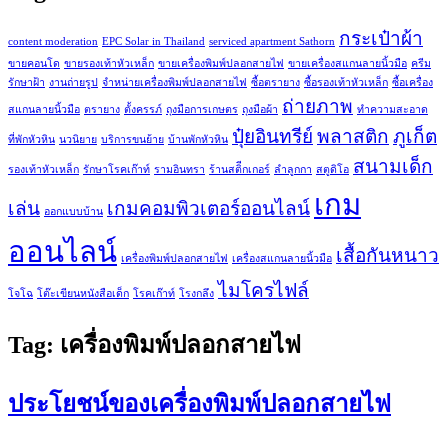
กระเป๋าผ้า
content moderation
EPC Solar in Thailand
serviced apartment Sathorn
ขายคอนโด
ขายรองเท้าหัวเหล็ก
ขายเครื่องพิมพ์ปลอกสายไฟ
ขายเครื่องสแกนลายนิ้วมือ
ครีม
รักษาฝ้า
งานถ่ายรูป
จำหน่ายเครื่องพิมพ์ปลอกสายไฟ
ซื้อตรายาง
ซื้อรองเท้าหัวเหล็ก
ซื้อเครื่อง
ถ่ายภาพ
สแกนลายนิ้วมือ
ตรายาง
ตั้งครรภ์
ถุงมือการเกษตร
ถุงมือผ้า
ทำความสะอาด
ปุ๋ยอินทรีย์
พลาสติก
ภูเก็ต
ที่พักหัวหิน
นวนิยาย
บริการขนย้าย
บ้านพักหัวหิน
สนามเด็ก
รองเท้าหัวเหล็ก
รักษาโรคเก๊าท์
รามอินทรา
ร้านสติีกเกอร์
ลำลูกกา
สตูดิโอ
เกม
เล่น
เกมคอมพิวเตอร์ออนไลน์
ออกแบบบ้าน
ออนไลน์
เสื้อกันหนาว
เครื่องพิมพ์ปลอกสายไฟ
เครื่องสแกนลายนิ้วมือ
ไมโครไฟล์
โจโฉ
โต๊ะเขียนหนังสือเด็ก
โรคเก๊าท์
โรงกลึง
Tag:
เครื่องพิมพ์ปลอกสายไฟ
ประโยชน์ของเครื่องพิมพ์ปลอกสายไฟ