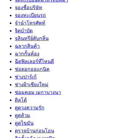
จองชื่อบริษัท
จองทะเบียนรถ
จำนำโทรศัพท์
จิตบำบัด
จุลินทรีย์ดับกลิ่น
ฉลากสินค้า
ฉากกั้นห้อง
ฉีดฟิลเลอร์ที่ไหนดี
ช่อดอกออแกนิค
ช่างปาร์เก้
ช่างฝ้าเชียงใหม่
ซ่อมคอม เมกาบางนา
ดิลโด้
ดูดวงความรัก
ดูดส้วม
ดูดไขมัน
ตรวจบ้านก่อนโอน