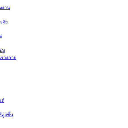
ังงาน
จจัย
ไฟ
คัญ
นร่างกาย
ด์
สูงขึ้น