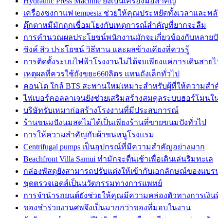
Hydraulic Press Machine ยังเป็นเครื่องมือสำคัญ
เครื่องชงกาแฟ tempesta ช่วยให้คุณประหยัดทั้งเวลาและพล
ตุ๊กตาหมีมักถูกเชื่อมโยงกับเหตุการณ์สำคัญที่ยากจะลืม
การคำนวณผลประโยชน์พนักงานมักจะเกี่ยวข้องกับหลายปั
ซิงค์ สิว ประโยชน์ วิธีทาน และผลข้างเคียงที่ควรรู้
การติดตั้งระบบไฟฟ้าโรงงานไม่ได้จบเพียงแค่การเดินสาย
เหตุผลที่ควรใช้ถังขยะ660ลิตร แทนถังเล็กทั่วไป
คอนโด ใกล้ BTS สะพานใหม่เหมาะสำหรับผู้ที่ให้ความสำ
ไฟเบอร์คอลลาเจนยังช่วยเสริมสร้างสมดุลระบบฮอร์โมนใ
บริษัทรับเหมาก่อสร้างโรงงานที่มีประสบการณ์
ร้านขนมปังนมสดไม่ได้เป็นเพียงร้านที่ขายขนมปังทั่วไป
การให้ความสำคัญกับผ้าขนหนูโรงแรม
Centrifugal pumps เป็นอุปกรณ์ที่มีความสำคัญอย่างมาก
Beachfront Villa Samui ทำมักจะตื่นเช้าเพื่อเดินเล่นริมทะเล
กล่องพัสดุยังสามารถปรับแต่งให้เข้ากับเอกลักษณ์ของแบรน
ชุดตรวจเอดส์เป็นนวัตกรรมทางการแพทย์
การจำนำรถยนต์ยังช่วยให้คุณมีความคล่องตัวทางการเงินที่
ของชำร่วยงานศพจึงเป็นมากกว่าของที่มอบในงาน