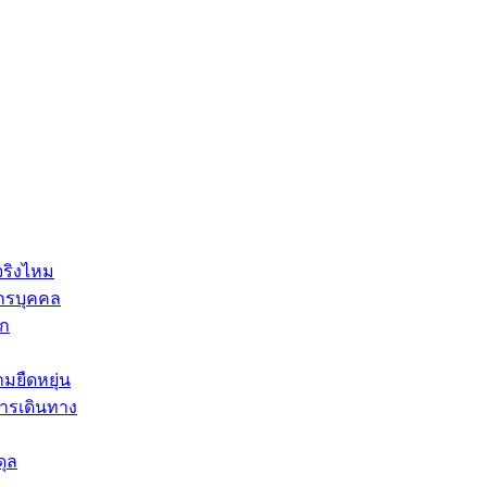
จริงไหม
กรบุคคล
็ก
มยืดหยุ่น
บการเดินทาง
ดุล