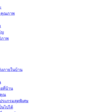
ะ
ละคุณภาพ
ม
คัญ
ธิภาพ
ต่งภายในบ้าน
น
ที่บ้าน
งคุณ
โปรแกรมสุดพิเศษ
ป็นไปได้