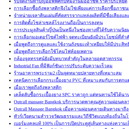
รับจัดงานทำบุญออฟฟิศกับทีมงานมืออาชีพ ราคาประหยัด
การเลือกซื้อถังพลาสติกจึงไม่ใช่เพียงแค่การเลือกซื้อภาชน
จำหน่ายเจลาตินแผ่นที่คัดสรรจากแหล่งผลิตที่มีชื่อเสียงแ
การติดตั้งโซล่าเซลล์โรงงานถือเป็นการลงทุน
การประมูลสินค้าญี่ปุ่นเป็นหนึ่งในช่องทางที่ได้รับความนิย
การเลือกมอเตอร์ไซค์ไฟฟ้า จดทะเบียนยังมีประโยชน์ที่สำ
เมื่อพูดถึงการดูแลและใช้งานถังขยะเท้าเหยียบให้มีประสิท
เมื่อพูดถึงการเลือกใช้โคมไฟห้อยเพดาน
กล้องจุลทรรศน์ยังมีบทบาทสำคัญในหลายอุตสาหกรรม
Industrial Fan ที่มีฟังก์ชันการปรับระดับความเร็วลม
ร้านอาหารพระราม2 เป็นจุดหมายปลายทางที่เหมาะสม
เทคนิคการเลือกกระเบื้องยาง PVC ที่เหมาะสมกับการตกแ
เมื่อเราพูดถึงถังพลาสติก
เคล็ดลับซื้อกระเบื้องยาง SPC ราคาถูก แต่ทนทานใช้ได้นา
Outcall massage Bangkok บริการนวดพาคุณสู่ความผ่อนคลาย
Outcall Massage Bangkok เมื่อความผ่อนคลายเดินทางมาถึ
ทัวร์เวียดนามสำรวจวัฒนธรรมและวิถีชีวิตแบบท้องถิ่นใน
เบอร์มงคลแท้ 100% เป็นการเปิดประตูสู่เส้นทางแห่งความเ