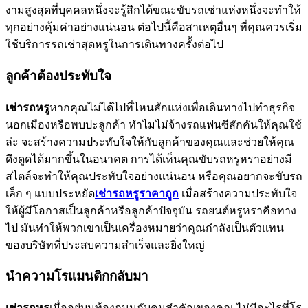
งามสูงสุดที่บุคคลหนึ่งจะรู้สึกได้ขณะขับรถเช่าแห่งหนึ่งจะทำให้
ทุกอย่างคุ้มค่าอย่างแน่นอน ต่อไปนี้คือสาเหตุอื่นๆ ที่คุณควรเริ่ม
ใช้บริการรถเช่าสุดหรูในการเดินทางครั้งต่อไป
ลูกค้าต้องประทับใจ
เช่ารถหรู
หากคุณไม่ได้ไปที่ไหนสักแห่งเพื่อเดินทางไปทำธุรกิจ
นอกเมืองหรือพบปะลูกค้า ทำไมไม่จ้างรถแฟนซีสักคันให้คุณใช้
ล่ะ จะสร้างความประทับใจให้กับลูกค้าของคุณและช่วยให้คุณ
ดึงดูดได้มากขึ้นในอนาคต การได้เห็นคุณขับรถหรูหราอย่างมี
สไตล์จะทำให้คุณประทับใจอย่างแน่นอน หรือคุณอยากจะขับรถ
เล็ก ๆ แบบประหยัด
เช่ารถหรูราคาถูก
เมื่อสร้างความประทับใจ
ให้ผู้มีโอกาสเป็นลูกค้าหรือลูกค้าปัจจุบัน รถยนต์หรูหราคือทาง
ไป มันทำให้พวกเขาเป็นเครื่องหมายว่าคุณกำลังเป็นตัวแทน
ของบริษัทที่ประสบความสำเร็จและยิ่งใหญ่
นำความโรแมนติกกลับมา
เช่ารถหรู
เมื่ออยู่บนท้องถนนกับคนสำคัญของคุณ ไม่มีอะไรที่โร