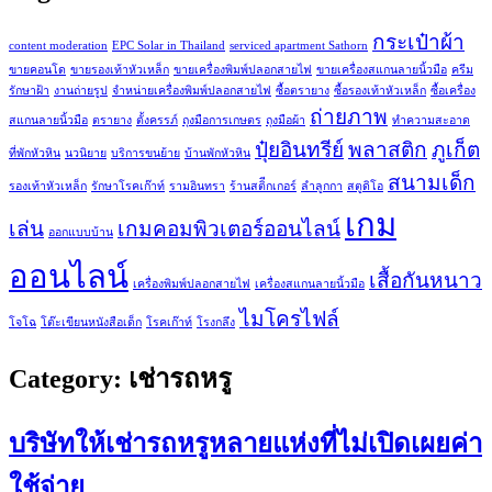
กระเป๋าผ้า
content moderation
EPC Solar in Thailand
serviced apartment Sathorn
ขายคอนโด
ขายรองเท้าหัวเหล็ก
ขายเครื่องพิมพ์ปลอกสายไฟ
ขายเครื่องสแกนลายนิ้วมือ
ครีม
รักษาฝ้า
งานถ่ายรูป
จำหน่ายเครื่องพิมพ์ปลอกสายไฟ
ซื้อตรายาง
ซื้อรองเท้าหัวเหล็ก
ซื้อเครื่อง
ถ่ายภาพ
สแกนลายนิ้วมือ
ตรายาง
ตั้งครรภ์
ถุงมือการเกษตร
ถุงมือผ้า
ทำความสะอาด
ปุ๋ยอินทรีย์
พลาสติก
ภูเก็ต
ที่พักหัวหิน
นวนิยาย
บริการขนย้าย
บ้านพักหัวหิน
สนามเด็ก
รองเท้าหัวเหล็ก
รักษาโรคเก๊าท์
รามอินทรา
ร้านสติีกเกอร์
ลำลูกกา
สตูดิโอ
เกม
เล่น
เกมคอมพิวเตอร์ออนไลน์
ออกแบบบ้าน
ออนไลน์
เสื้อกันหนาว
เครื่องพิมพ์ปลอกสายไฟ
เครื่องสแกนลายนิ้วมือ
ไมโครไฟล์
โจโฉ
โต๊ะเขียนหนังสือเด็ก
โรคเก๊าท์
โรงกลึง
Category:
เช่ารถหรู
บริษัทให้เช่ารถหรูหลายแห่งที่ไม่เปิดเผยค่า
ใช้จ่าย